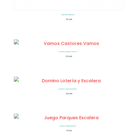
Lotería profesiones
$
18.600
Vamos Castores Vamos
$
35.900
Domino Lotería y Escalera
$
29.900
Juego Parques Escalera
$
4.800