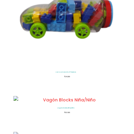
Carro Armatodo x50piezas
$
24.200
Vagón Blocks Niña/Niño
$
53.500