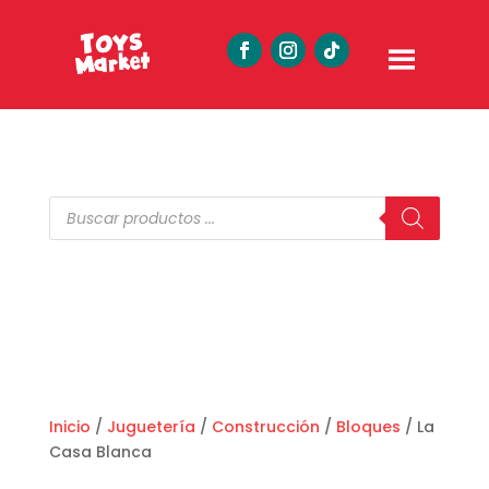
Búsqueda
de
productos
Inicio
/
Juguetería
/
Construcción
/
Bloques
/ La
Casa Blanca