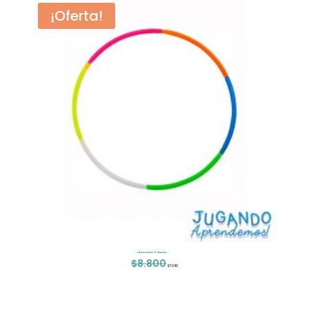
¡Oferta!
Hula Hula 5 Piezas
$
8.800
El
El
$
7.040
precio
precio
original
actual