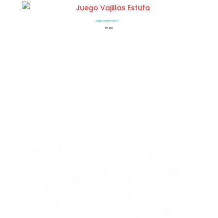
era:
es:
$8.800.
$7.040.
Juego Vajillas Estufa
$
17.400