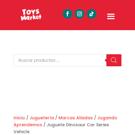
Búsqueda
de
productos
Inicio
/
Juguetería
/
Marcas Aliadas
/
Jugando
Aprendemos
/ Juguete Dinosaur Car Series
Vehicle