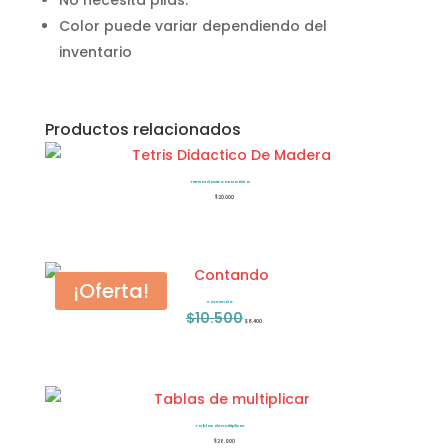
Color puede variar dependiendo del
inventario
Productos relacionados
Tetris Didactico De Madera
$
20.000
¡Oferta!
Contando
$
10.500
El
El
$
8.400
precio
precio
original
actual
era:
es:
$10.500.
$8.400.
Tablas de multiplicar
$
28.900