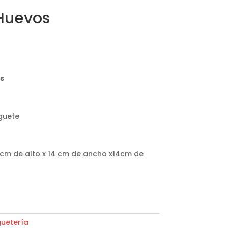
 Huevos
as
uguete
cm de alto x 14 cm de ancho x14cm de
uetería