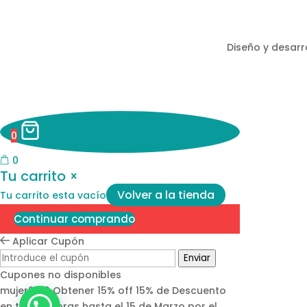
Diseño y desarr
0
0
Tu carrito
Volver a la tienda
Tu carrito esta vacío
Continuar comprando
Aplicar Cupón
Enviar
Cupones no disponibles
mujer2019
Obtener 15% off
15% de Descuento
en tus compras hasta el 15 de Marzo por el