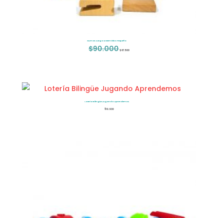
Numax Juego Matemático Pequeño
$
90.000
El
El
$
67.500
precio
precio
original
actual
era:
es:
$90.000.
$67.500.
Lotería Bilingüe Jugando Aprendemos
$
19.900