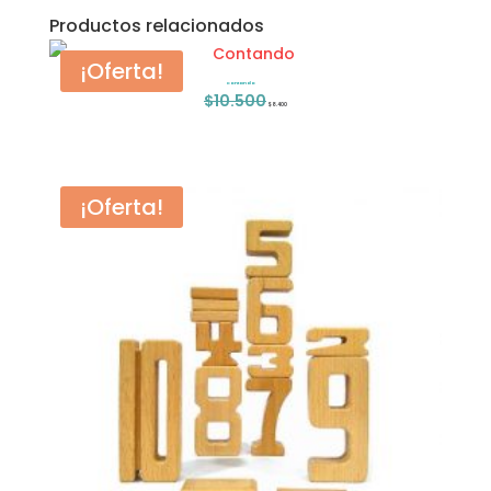
Productos relacionados
¡Oferta!
Contando
$
10.500
El
El
$
8.400
precio
precio
original
actual
era:
es:
¡Oferta!
$10.500.
$8.400.