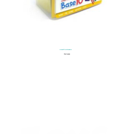
Base 10 Didactico
$
67.900