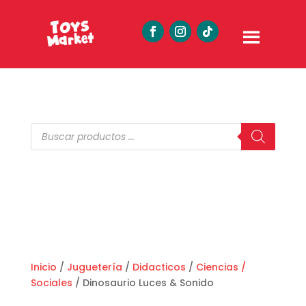
Búsqueda
de
productos
Inicio
/
Juguetería
/
Didacticos
/
Ciencias /
Sociales
/ Dinosaurio Luces & Sonido