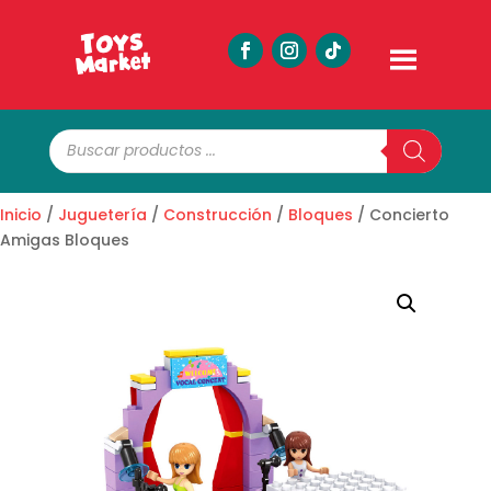
Búsqueda
de
productos
Inicio
/
Juguetería
/
Construcción
/
Bloques
/ Concierto
Amigas Bloques