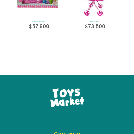
Maquina de Coser
Coche Moises
$
57.900
$
73.500
Contacto