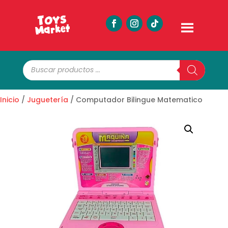
Búsqueda
de
productos
Inicio
/
Juguetería
/ Computador Bilingue Matematico