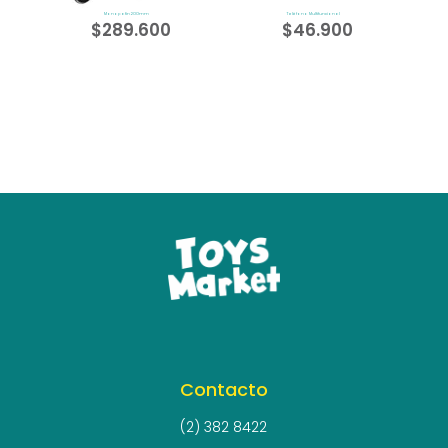
Monopatín 200mm
Teléfono Multifuncional
$
289.600
$
46.900
Contacto
(2) 382 8422