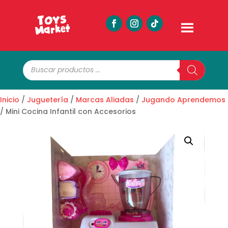
Búsqueda
de
productos
Inicio
/
Juguetería
/
Marcas Aliadas
/
Jugando Aprendemos
/ Mini Cocina Infantil con Accesorios