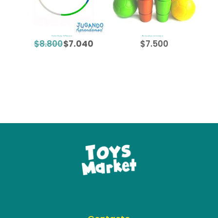
Hula Hula 5 Piezas
Bolos Económicos
$
8.800
$
7.040
$
7.500
El
El
precio
precio
original
actual
era:
es:
$8.800.
$7.040.