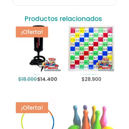
Productos relacionados
¡Oferta!
Inflador
Tablas de multiplicar
$
18.000
$
14.400
$
28.900
El
El
precio
precio
original
actual
era:
es:
¡Oferta!
$18.000.
$14.400.