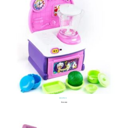
Licuadora
$
56.900