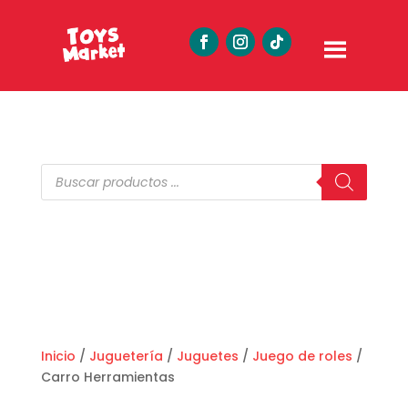
Búsqueda
de
productos
Inicio
/
Juguetería
/
Juguetes
/
Juego de roles
/
Carro Herramientas