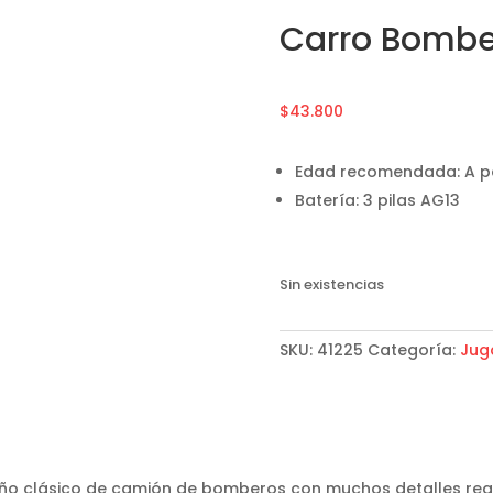
Carro Bombe
$
43.800
Edad recomendada: A par
Batería: 3 pilas AG13
Sin existencias
SKU:
41225
Categoría:
Jug
ño clásico de camión de bomberos con muchos detalles reali