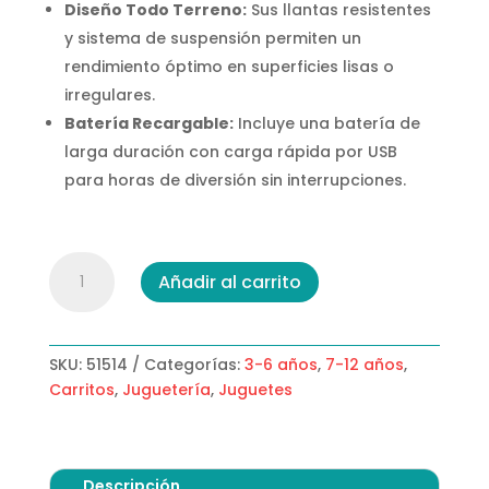
Diseño Todo Terreno:
Sus llantas resistentes
y sistema de suspensión permiten un
rendimiento óptimo en superficies lisas o
irregulares.
Batería Recargable:
Incluye una batería de
larga duración con carga rápida por USB
para horas de diversión sin interrupciones.
Carro
Añadir al carrito
Acrobático
Efecto
de
Niebla
SKU:
51514
Categorías:
3-6 años
,
7-12 años
,
cantidad
Carritos
,
Juguetería
,
Juguetes
Descripción