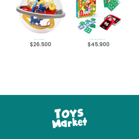
Bola Laberinto
Contando En Mi Granja
$
26.500
$
45.900