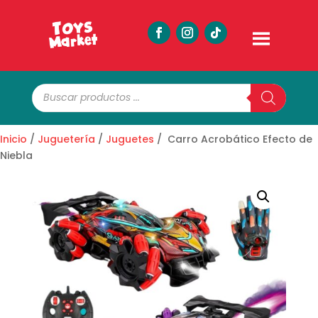
Búsqueda
de
productos
Inicio
/
Juguetería
/
Juguetes
/ Carro Acrobático Efecto de
Niebla