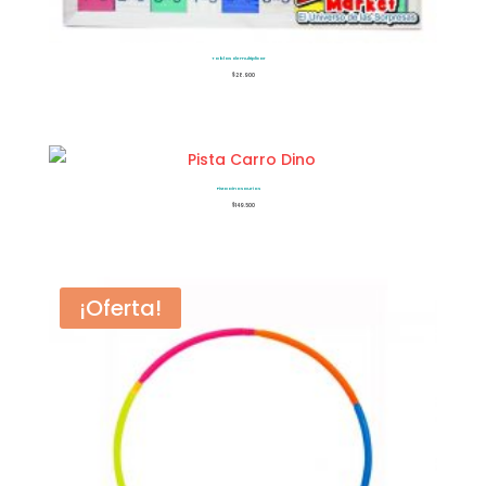
Tablas de multiplicar
$
28.900
Pista Dinosaurios
$
149.500
¡Oferta!