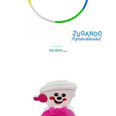
Hula Hula 5 Piezas
$
8.800
El
El
$
7.040
precio
precio
original
actual
era:
es:
$8.800.
$7.040.