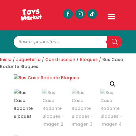
Búsqueda
de
productos
Inicio
/
Juguetería
/
Construcción
/
Bloques
/ Bus Casa
Rodante Bloques