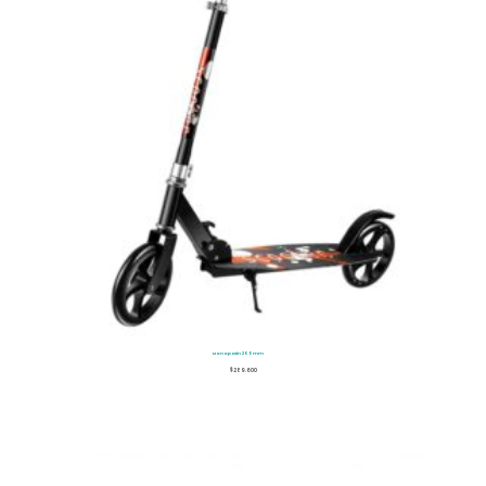
Monopatín 200mm
$
289.600