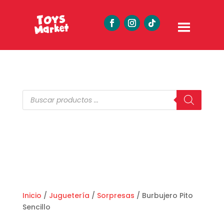
Búsqueda
de
productos
Inicio
/
Juguetería
/
Sorpresas
/ Burbujero Pito
Sencillo