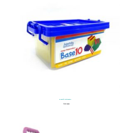
Base 10 Didactico
$
67.900