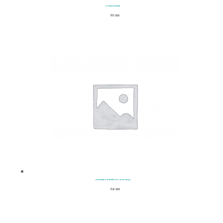
Coche Moises
$
73.500
Didactico Enhebrar La Granja
$
23.500