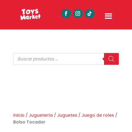
Búsqueda
de
productos
Inicio
/
Juguetería
/
Juguetes
/
Juego de roles
/
Bolso Tocador