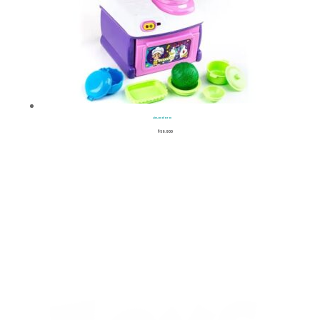
Licuadora
$
56.900