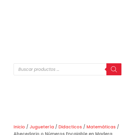
Búsqueda
de
productos
Inicio
/
Juguetería
/
Didacticos
/
Matemáticas
/
Abecedario o Números Encajable en Madera