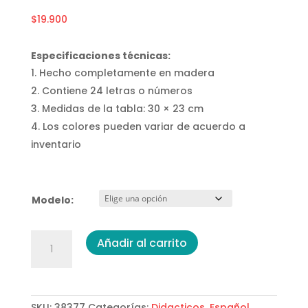
$
19.900
Especificaciones técnicas:
Hecho completamente en madera
Contiene 24 letras o números
Medidas de la tabla: 30 × 23 cm
Los colores pueden variar de acuerdo a
inventario
Modelo:
Abecedario
Añadir al carrito
o
Números
Encajable
en
SKU:
38377
Categorías:
Didacticos
,
Español
,