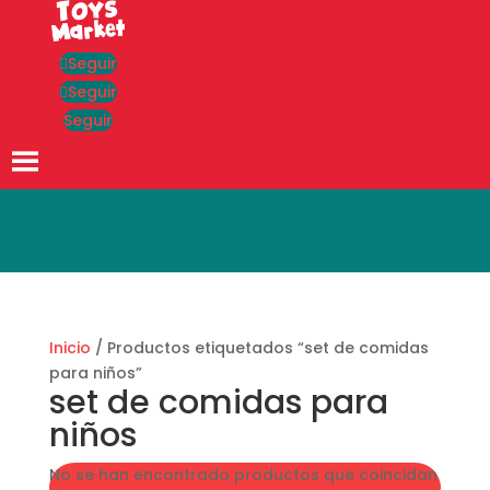
Seguir
Seguir
Seguir
Búsqueda
de
productos
Inicio
/ Productos etiquetados “set de comidas
para niños”
set de comidas para
niños
No se han encontrado productos que coincidan