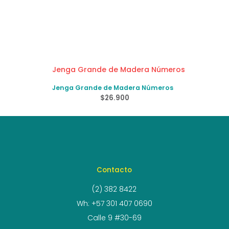
Jenga Grande de Madera Números
$
26.900
Contacto
(2) 382 8422
Wh: +57 301 407 0690
Calle 9 #30-69