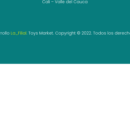
Cali – Valle del Cauca
rollo
La_Filial
. Toys Market. Copyright © 2022. Todos los derec