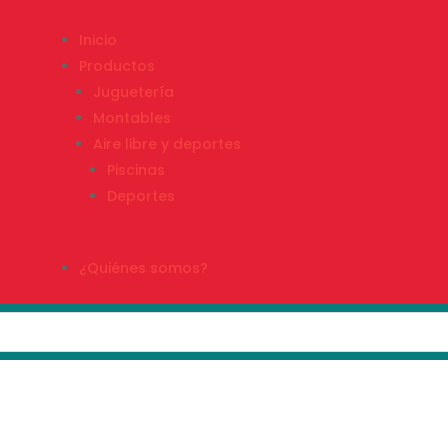
Inicio
Productos
Juguetería
Montables
Aire libre y deportes
Piscinas
Deportes
¿Quiénes somos?