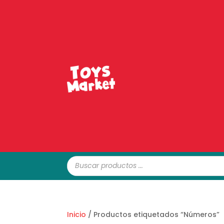
Búsqueda
de
productos
Inicio
/ Productos etiquetados “Números”