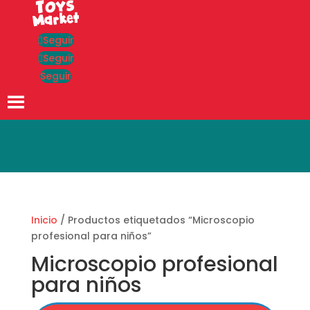
Seguir
Seguir
Seguir
Búsqueda
de
productos
Inicio
/ Productos etiquetados “Microscopio
profesional para niños”
Microscopio profesional
para niños