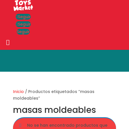
Seguir
Seguir
Seguir
Búsqueda
de
productos
Inicio
/ Productos etiquetados “masas
moldeables”
masas moldeables
No se han encontrado productos que