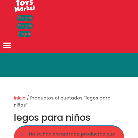
Seguir
Seguir
Seguir
Búsqueda
de
productos
Inicio
/ Productos etiquetados “legos para
niños”
legos para niños
No se han encontrado productos que