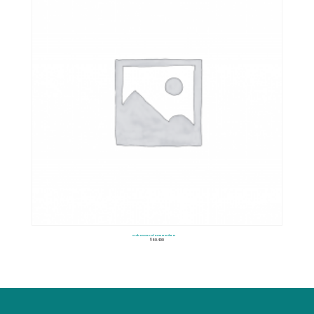
Cubos De Colores Madera
$
60.400