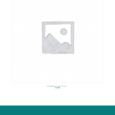
Tetris De Equilibrio Juego De Encaje
$
23.500