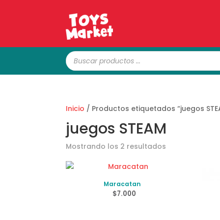
Búsqueda
de
productos
Inicio
/ Productos etiquetados “juegos ST
juegos STEAM
Ordenado
Mostrando los 2 resultados
por
los
últimos
Maracatan
$
7.000