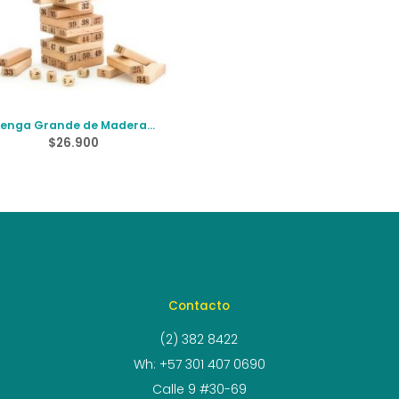
Jenga Grande de Madera
Números
$
26.900
Contacto
(2) 382 8422
Wh: +57 301 407 0690
Calle 9 #30-69