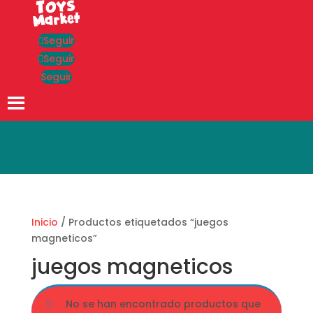
Seguir
Seguir
Seguir
Búsqueda
de
productos
Inicio
/ Productos etiquetados “juegos
magneticos”
juegos magneticos
No se han encontrado productos que