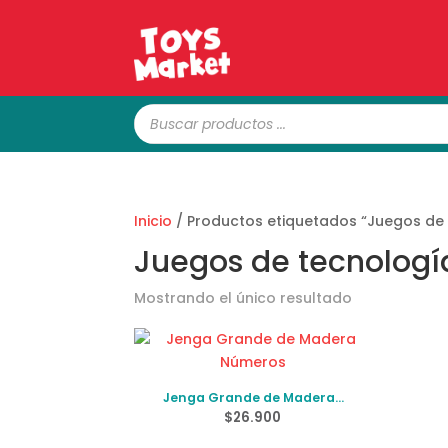
Búsqueda
de
productos
Inicio
/ Productos etiquetados “Juegos de
Juegos de tecnologí
Mostrando el único resultado
Jenga Grande de Madera
Números
$
26.900