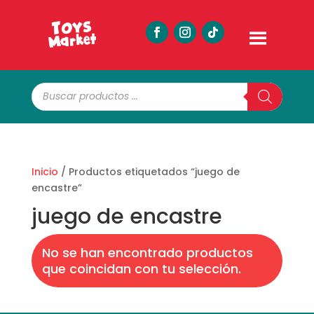
Búsqueda
de
productos
Inicio
/ Productos etiquetados “juego de
encastre”
juego de encastre
No se han encontrado productos
que coincidan con tu selección.