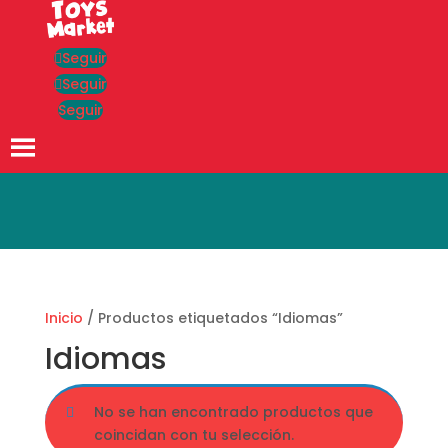
Seguir
Seguir
Seguir
Búsqueda
de
productos
Inicio
/ Productos etiquetados “Idiomas”
Idiomas
No se han encontrado productos que
coincidan con tu selección.