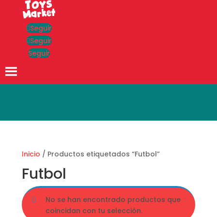
Seguir
Seguir
Seguir
Búsqueda
de
productos
Inicio
/ Productos etiquetados “Futbol”
Futbol
No se han encontrado productos que
coincidan con tu selección.