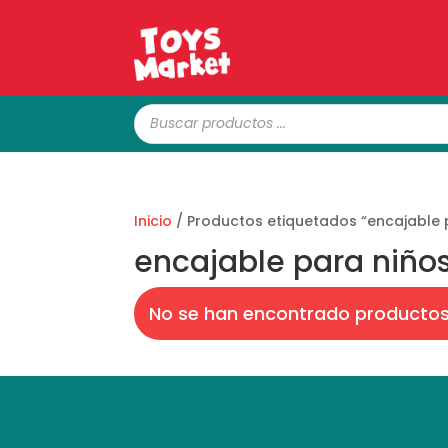
Búsqueda
de
productos
Inicio
/ Productos etiquetados “encajable 
encajable para niño
No se han encontrado productos 