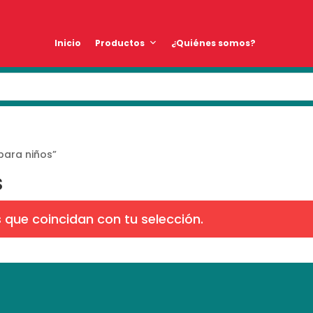
Inicio
Productos
¿Quiénes somos?
para niños”
s
que coincidan con tu selección.