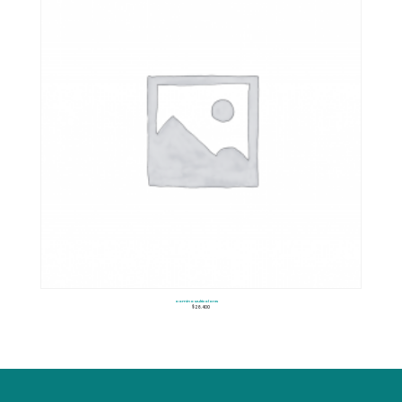
Domino Multicolores
$
26.400