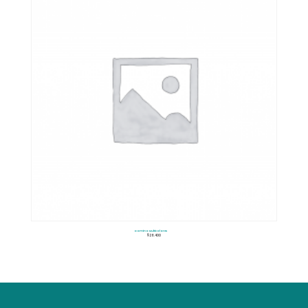
Domino Multicolores
$
26.400