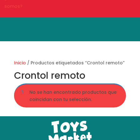
somos?
Búsqueda
de
productos
Inicio
/ Productos etiquetados “Crontol remoto”
Crontol remoto
No se han encontrado productos que
coincidan con tu selección.