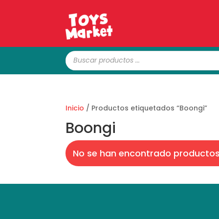
Búsqueda
de
productos
Inicio
/ Productos etiquetados “Boongi”
Boongi
No se han encontrado productos 