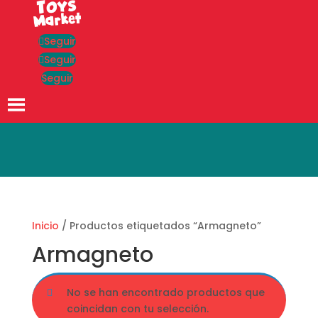
Seguir
Seguir
Seguir
Búsqueda
de
productos
Inicio
/ Productos etiquetados “Armagneto”
Armagneto
No se han encontrado productos que
coincidan con tu selección.