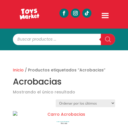
Búsqueda
de
productos
Inicio
/ Productos etiquetados “Acrobacias”
Acrobacias
Mostrando el único resultado
Carro Acrobacias
$
183.900