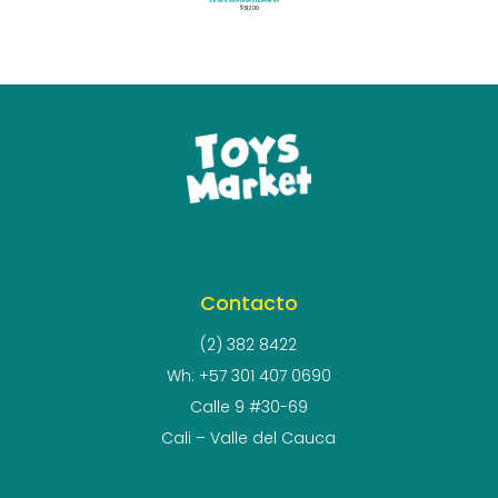
Ábaco De Frutas y Números
$
51.300
Contacto
(2) 382 8422
Wh: +57 301 407 0690
Calle 9 #30-69
Cali – Valle del Cauca