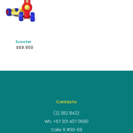
Scooter
$
69.900
Contacto
(2) 382 8422
Wh: +57 301 407 0690
Calle 9 #30-69