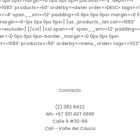
px 0px» margin=»0 0px 0px 0px» parallax=»-3″ depth=»1″
»1083″ products=»50″ orderby=»date» order=»DESC» tags=»1
an=»4″ span__sm=»12″ padding=»0 0px 0px 0px» margin=»0 
margin=»0-1px 0px 0px 0px»] [ux_products_list cat=»1083″
=»exclude»] [/col] [col span=»4″ span__sm=»12″ padding=
der=»0 0px 0px 0px» border_margin=»0 0px 0px 0px»
at=»1083″ products=»50″ orderby=»menu_order» tags=»1122″
Contacto
(2) 382 8422
Wh: +57 301 407 0690
Calle 9 #30-69
Cali – Valle del Cauca