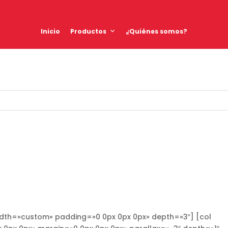
Inicio
Productos
¿Quiénes somos?
idth=»custom» padding=»0 0px 0px 0px» depth=»3″] [col