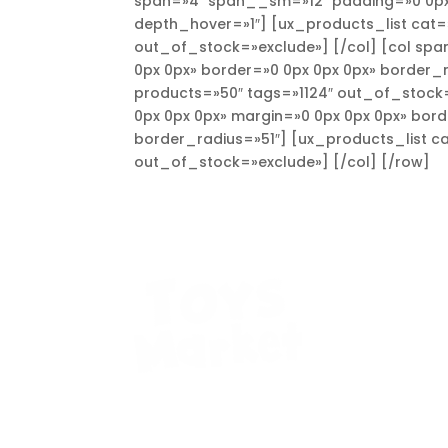
span=»4″ span__sm=»12″ padding=»0 0px 0
depth_hover=»1″] [ux_products_list cat=
out_of_stock=»exclude»] [/col] [col sp
0px 0px» border=»0 0px 0px 0px» border_
products=»50″ tags=»1124″ out_of_stock
0px 0px 0px» margin=»0 0px 0px 0px» bor
border_radius=»51″] [ux_products_list c
out_of_stock=»exclude»] [/col] [/row]